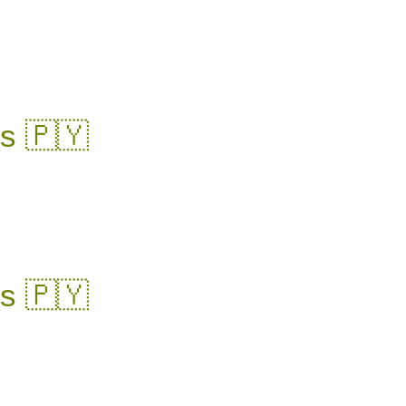
s 🇵🇾​
s 🇵🇾​