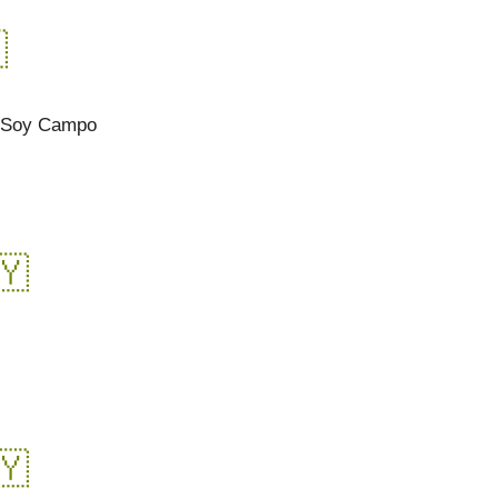
​
a Soy Campo
​
​