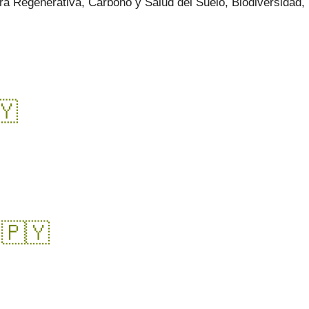
a Regenerativa, Carbono y Salud del Suelo, Biodiversidad,
​
🇵🇾​