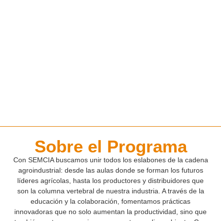
Al registrarte como productor podrás crear oportunidades de trabajo con escuelas,
proponer instituciones educativas y recibir alumnos para que realicen sus Prácticas
Profesionalizantes.
Haz clic aquí
Sobre el Programa
Con SEMCIA buscamos unir todos los eslabones de la cadena
agroindustrial: desde las aulas donde se forman los futuros
líderes agrícolas, hasta los productores y distribuidores que
son la columna vertebral de nuestra industria. A través de la
educación y la colaboración, fomentamos prácticas
innovadoras que no solo aumentan la productividad, sino que