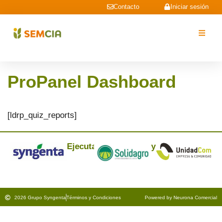
Contacto
Iniciar sesión
ProPanel Dashboard
[ldrp_quiz_reports]
Ejecuta:
y
2026 Grupo Syngenta
Términos y Condiciones
Powered by Neurona Comercial