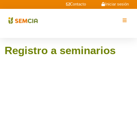
Contacto
Iniciar sesión
Registro a seminarios
Nombre
*
Apellidos
*
DNI (Sólo números)
*