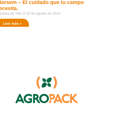
iorsem – El cuidado que tu campo
ecesita.
ndela de Titto
30 de agosto de 2024
Leer más »