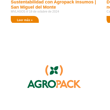
Sustentabilidad con Agropack Insumos |
D
San Miguel del Monte
n
MVLAGOS
18 de octubre de 2024
Ca
Leer más »