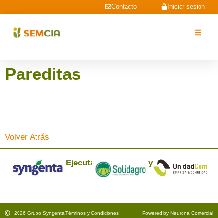
Contacto
Iniciar sesión
Pareditas
Volver Atrás
Ejecuta:
y
2026 Grupo Syngenta
Términos y Condiciones
Powered by Neurona Comercial