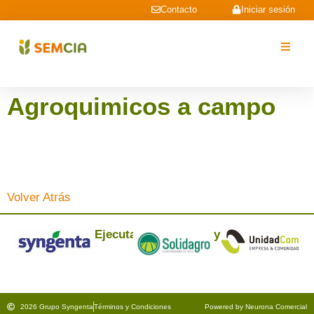
Contacto
Iniciar sesión
Agroquimicos a campo
Volver Atrás
Ejecuta:
y
2026 Grupo Syngenta
Términos y Condiciones
Powered by Neurona Comercial