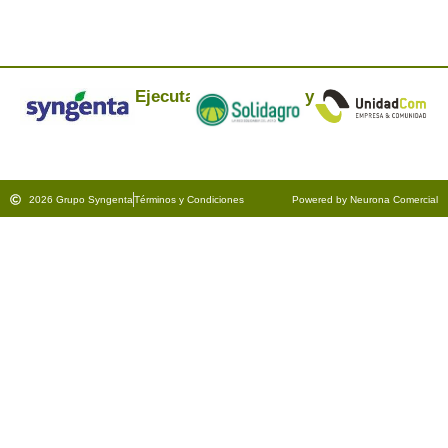
Ejecuta:
y
2026 Grupo Syngenta
Términos y Condiciones
Powered by Neurona Comercial