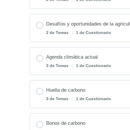
Contenido de la Lección
Desafíos y oportunidades de la agricul
2 de Temas
|
1 de Cuestionario
Charlamos con la experta
Contenido de la Lección
Agenda climática actual
Repasamos el contenido
3 de Temas
|
1 de Cuestionario
Charlamos con la experta
Cuestionario 1
Contenido de la Lección
Huella de carbono
Repasamos el contenido
3 de Temas
|
1 de Cuestionario
Charlamos con la experta
Cuestionario 2
Contenido de la Lección
Bonos de carbono
Repasamos el contenido