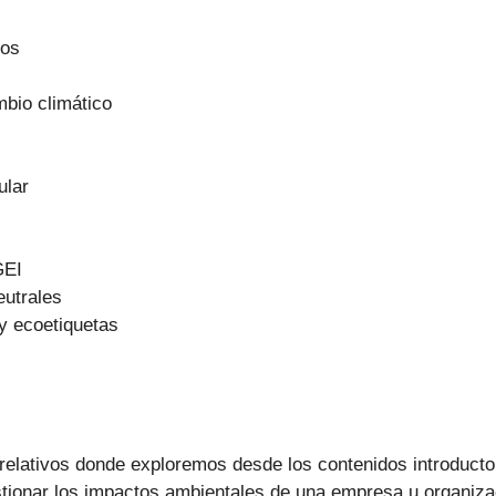
tos
mbio climático
ular
GEI
utrales
 y ecoetiquetas
relativos donde exploremos desde los contenidos introducto
estionar los impactos ambientales de una empresa u organiz