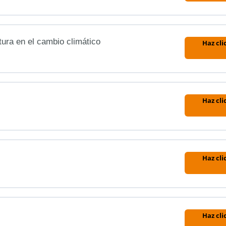
tura en el cambio climático
Haz cli
Haz cli
Haz cli
Haz cli