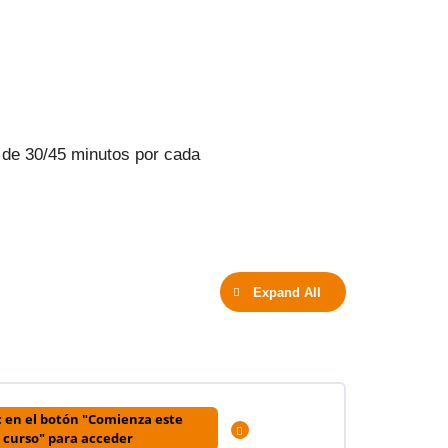
n de 30/45 minutos por cada
Expand All
c en el botón "Comienza este
Expandir
curso" para acceder