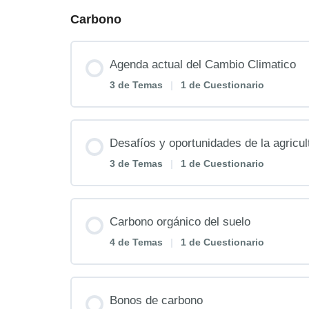
Carbono
Agenda actual del Cambio Climatico
3 de Temas
|
1 de Cuestionario
Contenido de la Lección
Desafíos y oportunidades de la agricul
3 de Temas
|
1 de Cuestionario
Charlamos con la experta
Contenido de la Lección
Carbono orgánico del suelo
Repasamos el contenido
4 de Temas
|
1 de Cuestionario
Charlamos con la experta
Carbono Actividad 1
Contenido de la Lección
Bonos de carbono
Repasamos el contenido