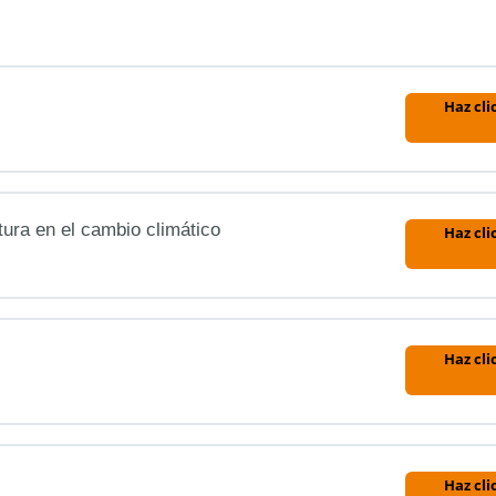
Haz cli
tura en el cambio climático
Haz cli
Haz cli
Haz cli