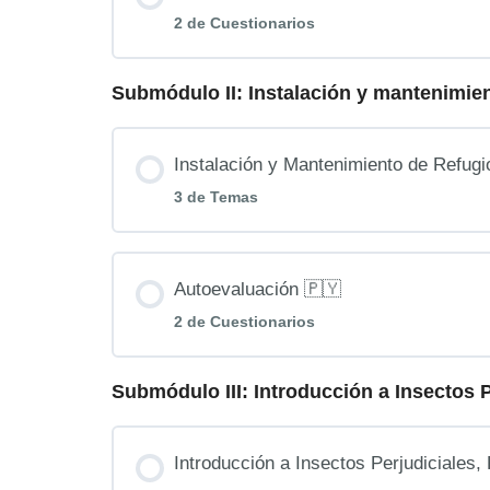
2 de Cuestionarios
Una charla con el Experto
Submódulo II: Instalación y mantenimien
Contenido de la Lección
Repasamos el contenido
Instalación y Mantenimiento de Refugi
Conoce la Evaluación 1 de los estudi
Los desafíos de la biodiversidad
3 de Temas
Desarrolla tu conocimiento
Contenido de la Lección
Autoevaluación 🇵🇾​
2 de Cuestionarios
Una charla con el Experto
Submódulo III: Introducción a Insectos P
Contenido de la Lección
Repasamos el contenido
Introducción a Insectos Perjudiciales,
Conoce la Evaluación 2 de los estudi