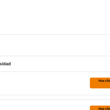
sidad
Haz cli
Haz cli