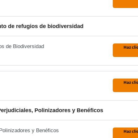
to de refugios de biodiversidad
os de Biodiversidad
Haz cli
antes
Haz cli
erjudiciales, Polinizadores y Benéficos
 Polinizadores y Benéficos
Haz cli
antes