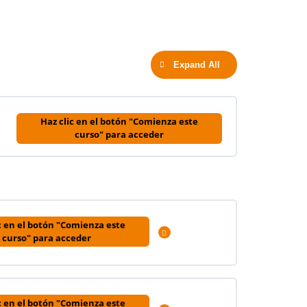
Expand All
Haz clic en el botón "Comienza este
curso" para acceder
c en el botón "Comienza este
Expandir
curso" para acceder
0% COMPLETADO
0/3 pasos
c en el botón "Comienza este