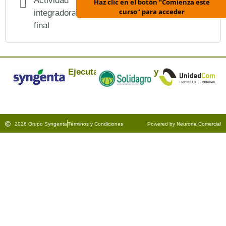
Actividad
Haz clic en el botón "Comienza este
curso" para acceder
integradora
final
Ejecuta:
y
2026 Grupo Syngenta
Términos y Condiciones
Powered by Neurona Comercial