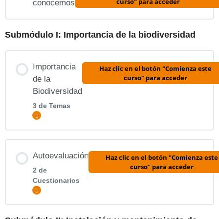
curso" para acceder
conocemos
Submódulo I: Importancia de la biodiversidad
Importancia
Haz clic en el botón "Comienza este
curso" para acceder
de la
Biodiversidad
3 de Temas
Expandir
Contenido de la Lección
Autoevaluación
Haz clic en el botón "Comienza este
0% COMPLETADO
0/3 pasos
curso" para acceder
2 de
Cuestionarios
Expandir
Una charla con el Experto