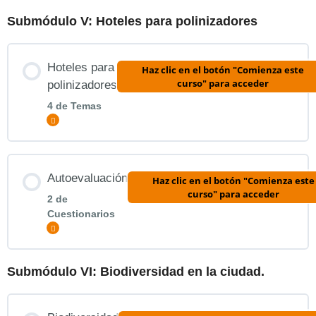
Submódulo V: Hoteles para polinizadores
Contenido de la Lección
Repasamos el contenido
Hoteles para
Haz clic en el botón "Comienza este
curso" para acceder
polinizadores
Evaluación 4
4 de Temas
Expandir
Contenido de la Lección
Autoevaluación
Haz clic en el botón "Comienza este
0% COMPLETADO
0/4 pasos
curso" para acceder
2 de
Cuestionarios
Expandir
Una charla con el Experto
Submódulo VI: Biodiversidad en la ciudad.
Contenido de la Lección
Repasamos el contenido