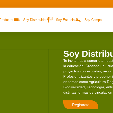
Productor
Soy Distribuidor
Soy Escuela
Soy Campo
Soy Distrib
Te invitamos a sumarte a nues
la educación. Creando un usua
proyectos con escuelas, recibi
Profesionalizantes y proponer 
en temas como Agricultura Reg
Biodiversidad, Tecnología, ent
distintas formas de vinculació
Regístrate