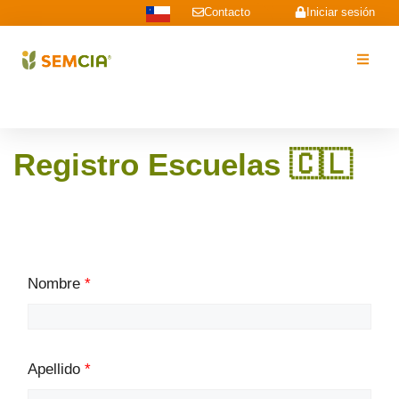
Contacto
Iniciar sesión
Registro Escuelas 🇨🇱
Nombre
*
Apellido
*