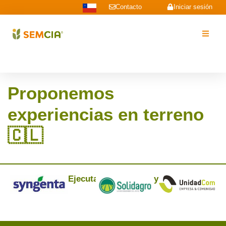
Contacto
Iniciar sesión
Proponemos
experiencias en terreno
🇨🇱
Ejecuta:
y