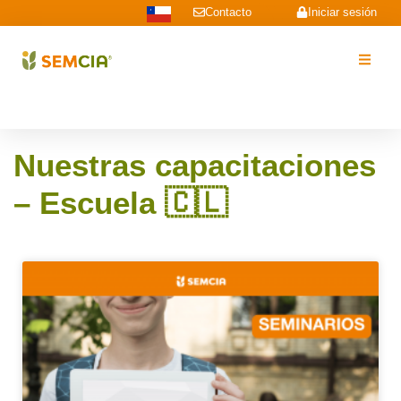
Contacto
Iniciar sesión
Nuestras capacitaciones
– Escuela 🇨🇱