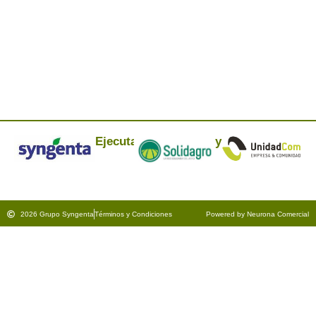
Mantenerme conectado
¿Has olvidado tu contraseña?
Ejecuta:
y
2026 Grupo Syngenta
Términos y Condiciones
Powered by Neurona Comercial