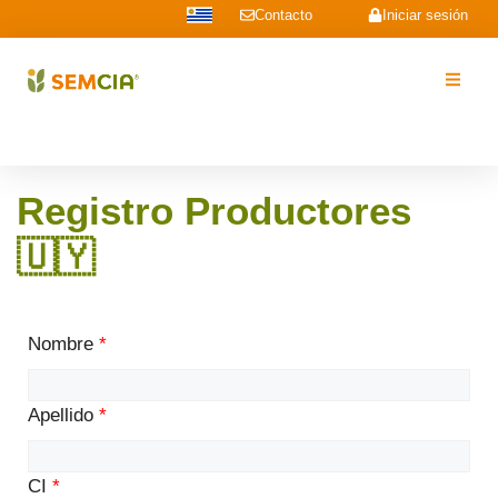
Contacto
Iniciar sesión
Registro Productores
🇺🇾​
Nombre
*
Apellido
*
CI
*