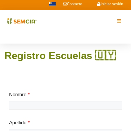
Contacto
Iniciar sesión
Registro Escuelas 🇺🇾​
Nombre
*
Apellido
*